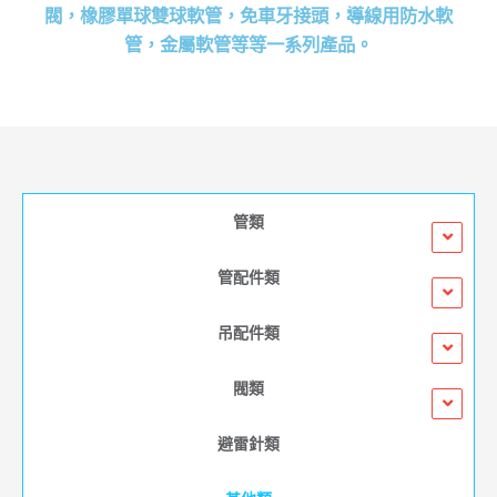
閥，橡膠單球雙球軟管，免車牙接頭，導線用防水軟
管，金屬軟管等等一系列產品。​
管類
管配件類
吊配件類
閥類
避雷針類