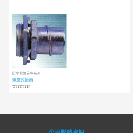
R
R
a
a
t
t
e
e
d
d
0
0
o
o
u
u
t
t
o
o
f
f
5
5
防水軟管另件系列
螺旋式接頭
R
a
t
e
d
0
o
u
t
o
f
5
公司聯絡資訊