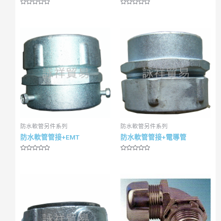
R
R
a
a
t
t
e
e
d
d
0
0
o
o
u
u
t
t
o
o
f
f
5
5
防水軟管另件系列
防水軟管另件系列
防水軟管管接+EMT
防水軟管管接+電導管
R
R
a
a
t
t
e
e
d
d
0
0
o
o
u
u
t
t
o
o
f
f
5
5