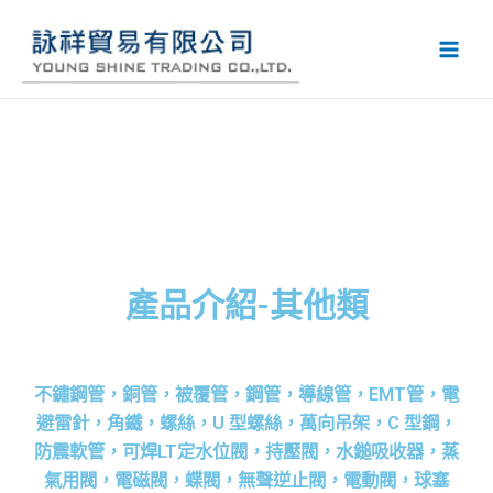
產品介紹-其他類
不鏽鋼管，銅管，被覆管，鋼管，導線管，EMT管，電
避雷針，角鐵，螺絲，U 型螺絲，萬向吊架，C 型鋼，
防震軟管，可焊LT定水位閥，持壓閥，水鎚吸收器，蒸
氣用閥，電磁閥，蝶閥，無聲逆止閥，電動閥，球塞