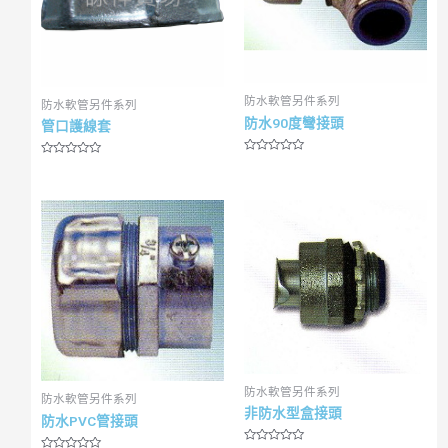
防水軟管另件系列
防水軟管另件系列
防水90度彎接頭
管口護線套
R
R
a
a
t
t
e
e
d
d
0
0
o
o
u
u
t
t
o
o
f
f
5
5
防水軟管另件系列
防水軟管另件系列
非防水型盒接頭
防水PVC管接頭