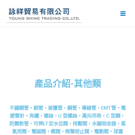
產品介紹-其他類
不鏽鋼管，銅管，被覆管，鋼管，導線管，EMT管，電
避雷針，角鐵，螺絲，U 型螺絲，萬向吊架，C 型鋼，
防震軟管，可焊LT定水位閥，持壓閥，水鎚吸收器，蒸
氣用閥，電磁閥，蝶閥，無聲逆止閥，電動閥，球塞