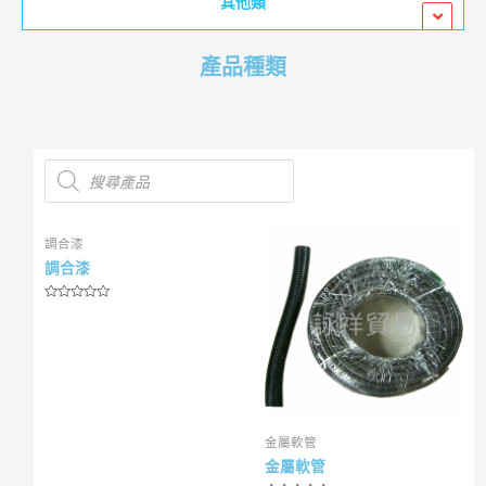
其他類
產品種類
調合漆
調合漆
R
a
t
e
d
0
o
u
t
o
f
5
金屬軟管
金屬軟管