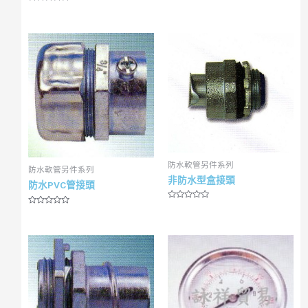
R
R
a
a
t
t
e
e
d
d
0
0
o
o
u
u
t
t
o
o
f
f
5
5
防水軟管另件系列
防水軟管另件系列
非防水型盒接頭
防水PVC管接頭
R
R
a
a
t
t
e
e
d
d
0
0
o
o
u
u
t
t
o
o
f
f
5
5