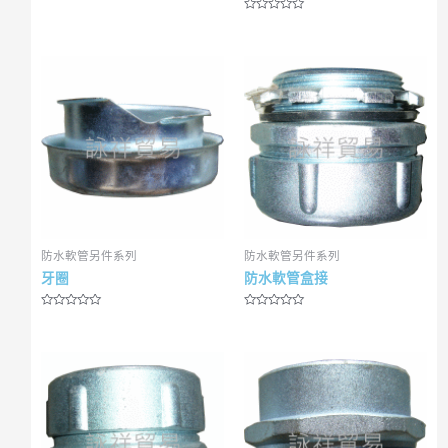
R
a
t
e
d
0
o
u
t
o
f
5
防水軟管另件系列
防水軟管另件系列
牙圈
防水軟管盒接
R
R
a
a
t
t
e
e
d
d
0
0
o
o
u
u
t
t
o
o
f
f
5
5