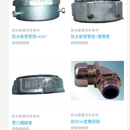
防水軟管另件系列
防水軟管另件系列
防水軟管管接+EMT
防水軟管管接+電導管
R
R
a
a
t
t
e
e
d
d
0
0
o
o
u
u
t
t
o
o
f
f
5
5
防水軟管另件系列
防水軟管另件系列
防水90度彎接頭
管口護線套