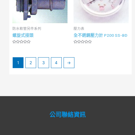
防水軟管另件系列
壓力表
螺旋式接頭
全不銹鋼壓力計 P200 SS-BD
R
R
a
a
t
t
e
e
d
d
1
2
3
4
→
0
0
o
o
u
u
t
t
o
o
f
f
5
5
公司聯絡資訊