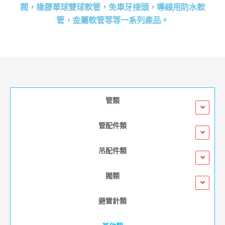
閥，橡膠單球雙球軟管，免車牙接頭，導線用防水軟
管，金屬軟管等等一系列產品。​
管類
管配件類
吊配件類
閥類
避雷針類