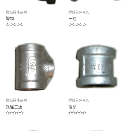
鑄鐵另件系列
鑄鐵另件系列
彎頭
三通
Rated
Rated
0
0
out
out
of
of
5
5
鑄鐵另件系列
鑄鐵另件系列
異徑三通
接頭
Rated
Rated
0
0
out
out
of
of
5
5