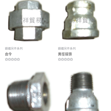
鑄鐵另件系列
鑄鐵另件系列
由令
異徑接頭
Rated
Rated
0
0
out
out
of
of
5
5