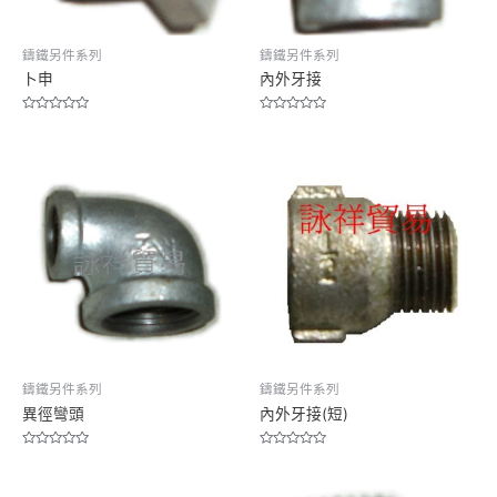
鑄鐵另件系列
鑄鐵另件系列
卜申
內外牙接
Rated
Rated
0
0
out
out
of
of
5
5
鑄鐵另件系列
鑄鐵另件系列
異徑彎頭
內外牙接(短)
Rated
Rated
0
0
out
out
of
of