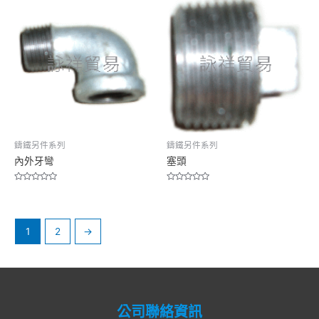
5
5
鑄鐵另件系列
鑄鐵另件系列
內外牙彎
塞頭
Rated
Rated
0
0
out
out
of
of
5
5
1
2
→
公司聯絡資訊