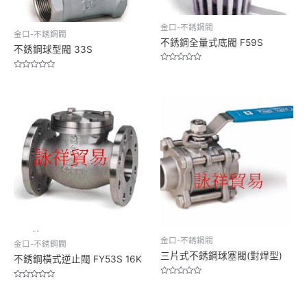
金口-不銹鋼閥
金口-不銹鋼閥
不銹鋼全量式底閥 F59S
不銹鋼球型閥 33S
Rated
Rated
0
0
out
out
of
of
5
5
金口-不銹鋼閥
金口-不銹鋼閥
三片式不銹鋼球塞閥(對焊型)
不銹鋼橫式逆止閥 FY53S 16K
Rated
Rated
0
0
out
out
of