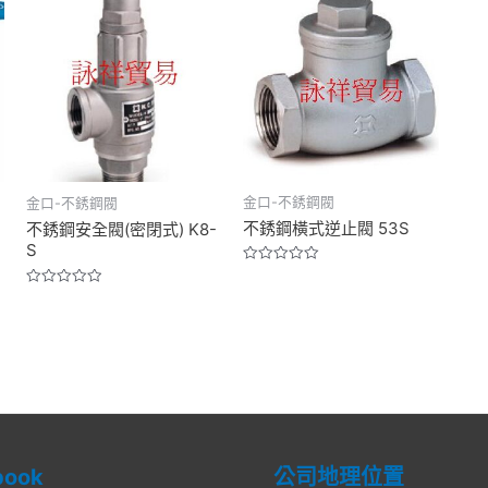
金口-不銹鋼閥
金口-不銹鋼閥
不銹鋼橫式逆止閥 53S
不銹鋼安全閥(密閉式) K8-
S
Rated
0
Rated
out
0
of
out
5
of
5
book
公司地理位置