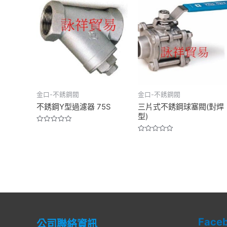
金口-不銹鋼閥
金口-不銹鋼閥
不銹鋼Y型過濾器 75S
三片式不銹鋼球塞閥(對焊
型)
Rated
0
Rated
out
0
of
out
5
of
5
Face
公司聯絡資訊