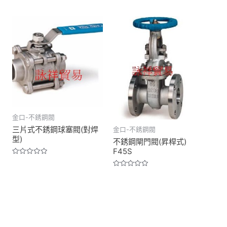
金口-不銹鋼閥
三片式不銹鋼球塞閥(對焊
金口-不銹鋼閥
型)
不銹鋼閘門閥(昇桿式)
F45S
Rated
0
Rated
out
0
of
out
5
of
5