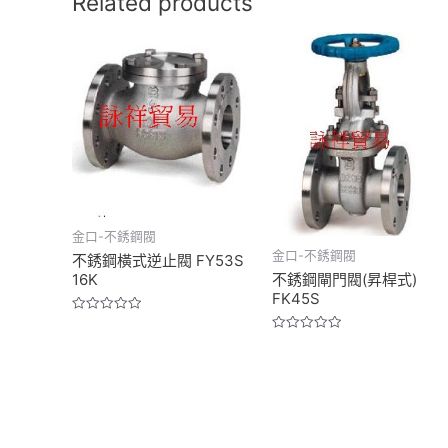
Related products
金口-不銹鋼閥
金口-不銹鋼閥
不銹鋼橫式逆止閥 FY53S
16K
不銹鋼閘門閥(昇桿式)
FK45S
Rated
0
Rated
out
0
of
out
5
of
5