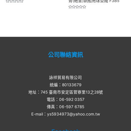
青(砲金)銅船用球型閥 F3B5
Rated
0
Rated
out
0
of
out
5
of
5
公司聯絡資訊
詠祥貿易有限公司
統編：80133679
地址：745 臺南市安定區管寮里13之28號
電話：06-592 0357​
傳真：06-597 6785
E-mail：ys5934973@yahoo.com.tw