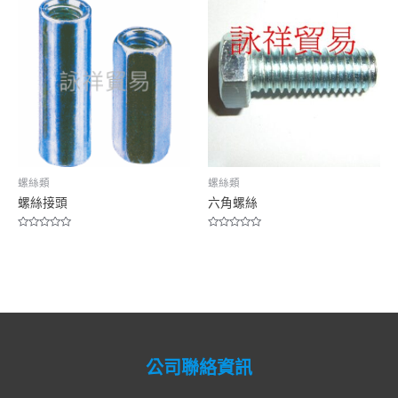
5
螺絲類
螺絲類
螺絲接頭
六角螺絲
Rated
Rated
0
0
out
out
of
of
5
5
公司聯絡資訊