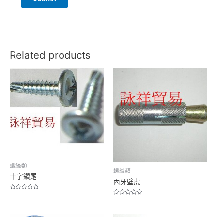
Related products
螺絲類
螺絲類
十字鑽尾
內牙壁虎
Rated
0
Rated
out
0
of
out
5
of