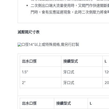
二次側出口端大流量使用時，又閥門作快速關斷
門時，會有反應延遲現象，此時二次側壓力將會
減壓閥尺寸表
口徑
14″
以上或特殊規格
,
需另行訂製
出水口徑
接續型式
L
1.5″
牙口式
12
2″
牙口式
20
出水口徑
接續型式
L