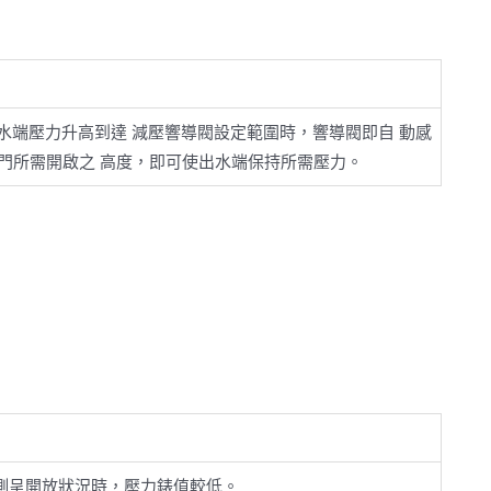
水端壓力升高到達 減壓響導閥設定範圍時，響導閥即自 動感
門所需開啟之 高度，即可使出水端保持所需壓力。
側呈開放狀況時，壓力錶值較低。