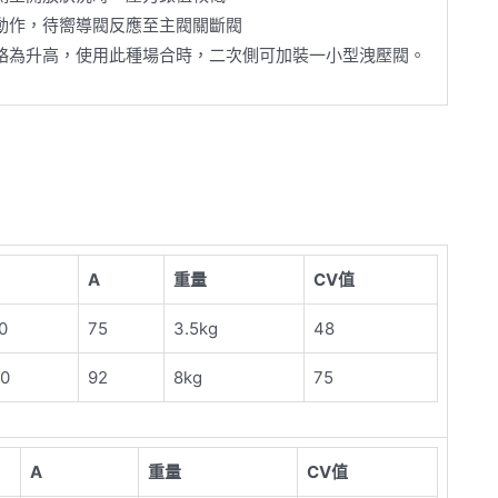
動作，待嚮導閥反應至主閥關斷閥
略為升高，使用此種場合時，二次側可加裝一小型洩壓閥。
A
重量
CV值
0
75
3.5kg
48
0
92
8kg
75
A
重量
CV值