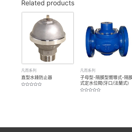
Related products
凡而系列
凡而系列
直型水錘防止器
子母型-隔膜型嚮導式-隔
式定水位閥(牙口/法蘭式)
Rated
0
Rated
out
0
of
out
5
of
5