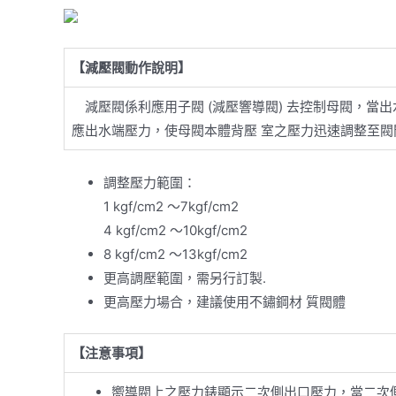
【減壓閥動作說明】
減壓閥係利應用子閥 (減壓響導閥) 去控制母閥，當出
應出水端壓力，使母閥本體背壓 室之壓力迅速調整至閥
調整壓力範圍：
1 kgf/cm2 ～7kgf/cm2
4 kgf/cm2 ～10kgf/cm2
8 kgf/cm2 ～13kgf/cm2
更高調壓範圍，需另行訂製.
更高壓力場合，建議使用不鏽鋼材 質閥體
【注意事項】
嚮導閥上之壓力錶顯示二次側出口壓力，當二次