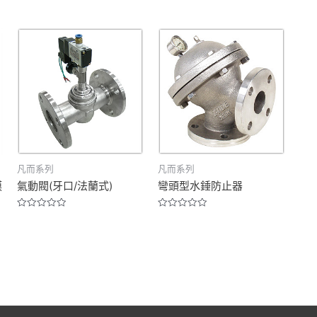
凡而系列
凡而系列
膜
氣動閥(牙口/法蘭式)
彎頭型水錘防止器
Rated
Rated
0
0
out
out
of
of
5
5