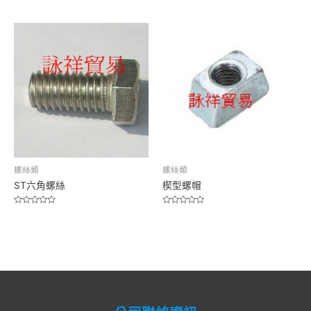
Rated
out
0
of
out
5
of
5
螺絲類
螺絲類
ST六角螺絲
楔型螺帽
Rated
Rated
0
0
out
out
of
of
5
5