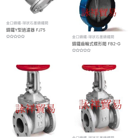
金口鑄鐵-球狀石墨鑄鐵閥
鑄鐵Y型過濾器 FJ75
金口鑄鐵-球狀石墨鑄鐵閥
Rated
鑄鐵齒輪式蝶形閥 FB2-G
0
out
of
5
Rated
0
out
of
5