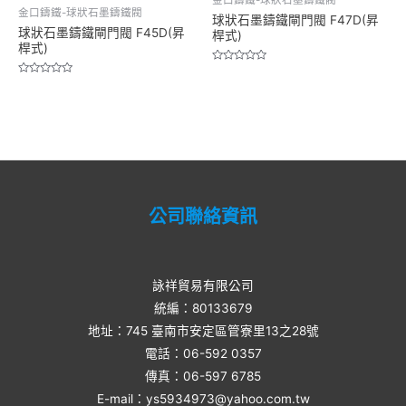
金口鑄鐵-球狀石墨鑄鐵閥
金口鑄鐵-球狀石墨鑄鐵閥
球狀石墨鑄鐵閘門閥 F47D(昇
球狀石墨鑄鐵閘門閥 F45D(昇
桿式)
桿式)
Rated
0
Rated
out
0
of
out
5
of
5
公司聯絡資訊
詠祥貿易有限公司
統編：80133679
地址：745 臺南市安定區管寮里13之28號
電話：06-592 0357​
傳真：06-597 6785
E-mail：ys5934973@yahoo.com.tw