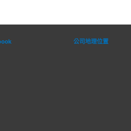
of
of
5
5
book
公司地理位置