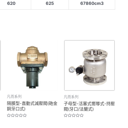
620
625
67860cm3
凡而系列
凡而系列
隔膜型-直動式減壓閥(砲金
子母型-活塞式嚮導式-持壓
銅牙口式)
閥(牙口/法蘭式)
Rated
Rated
0
0
out
out