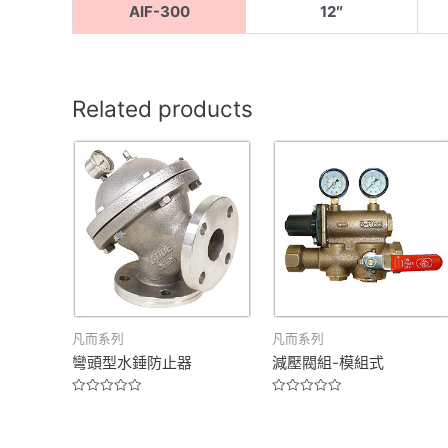
AIF-300
12″
Related products
凡而系列
凡而系列
彎頭型水錘防止器
減壓閥組-模組式
Rated
Rated
0
0
out
out
of
of