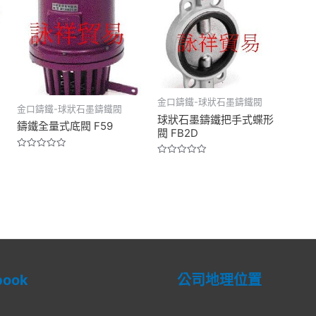
金口鑄鐵-球狀石墨鑄鐵閥
金口鑄鐵-球狀石墨鑄鐵閥
球狀石墨鑄鐵把手式蝶形
鑄鐵全量式底閥 F59
閥 FB2D
Rated
Rated
0
0
out
out
of
of
5
5
book
公司地理位置