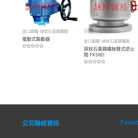
金口鑄鐵-球狀石墨鑄鐵閥
電動式驅動器
金口鑄鐵-球狀石墨鑄鐵閥
球狀石墨鑄鐵無聲式逆止
Rated
閥 FK58D
0
out
of
5
Rated
0
out
of
5
Face
公司聯絡資訊