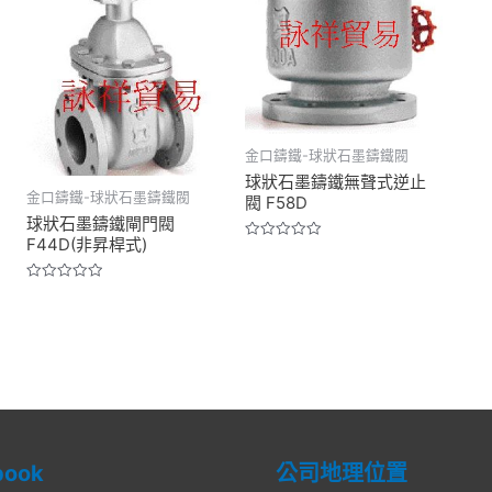
金口鑄鐵-球狀石墨鑄鐵閥
球狀石墨鑄鐵無聲式逆止
金口鑄鐵-球狀石墨鑄鐵閥
閥 F58D
球狀石墨鑄鐵閘門閥
F44D(非昇桿式)
Rated
0
out
of
Rated
5
0
out
of
5
book
公司地理位置