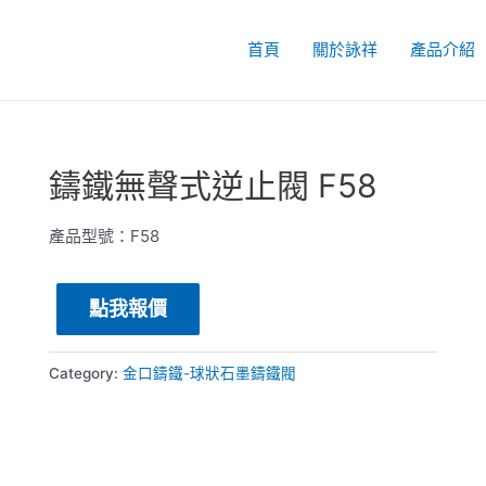
首頁
關於詠祥
產品介紹
鑄鐵無聲式逆止閥 F58
產品型號：F58
點我報價
Category:
金口鑄鐵-球狀石墨鑄鐵閥