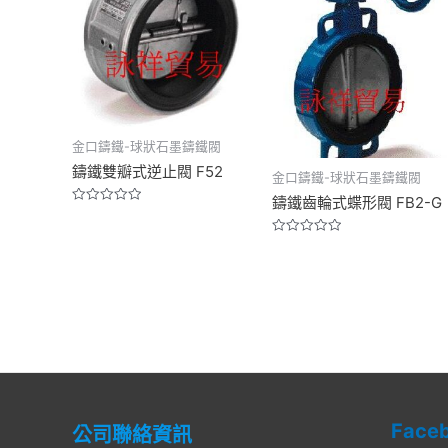
金口鑄鐵-球狀石墨鑄鐵閥
鑄鐵雙瓣式逆止閥 F52
金口鑄鐵-球狀石墨鑄鐵閥
鑄鐵齒輪式蝶形閥 FB2-G
Rated
0
out
Rated
of
0
5
out
of
5
Face
公司聯絡資訊