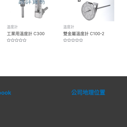
溫度計
溫度計
工業用溫度計 C300
雙金屬溫度計 C100-2
Rated
Rated
0
0
out
out
of
of
5
5
book
公司地理位置