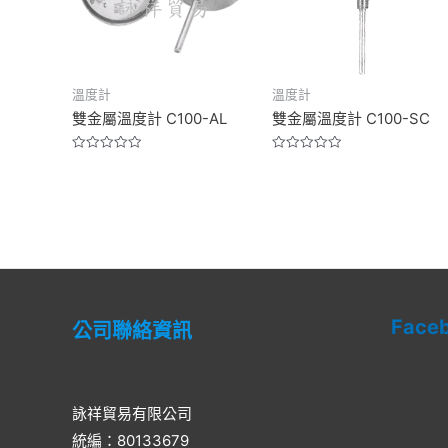
溫度計
溫度計
雙金屬溫度計 C100-AL
雙金屬溫度計 C100-SC
Rated
Rated
0
0
out
out
of
of
5
5
Face
公司聯絡資訊
詠祥貿易有限公司
統編：80133679