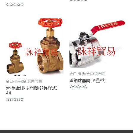
Rated
0
Rated
out
0
of
out
5
of
5
金口-青(砲金)銅閘門閥
黃銅球塞閥(全量型)
金口-青(砲金)銅閘門閥
青(砲金)銅閘門閥(非昇桿式)
Rated
44
0
out
of
Rated
5
0
out
of
5